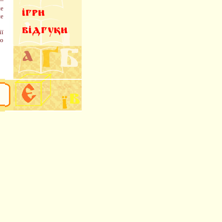
 —
не
не
ії
го