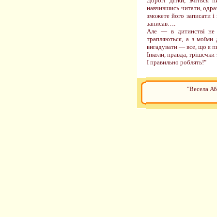
Дорогі дітки, вчіться
навчившись читати, одраз
зможете його записати і
записав….
Але — в дитинстві не з
трапляються, а з моїми 
вигадувати — все, що я п
Інколи, правда, трішечки
І правильно роблять!"
"Весела Аб