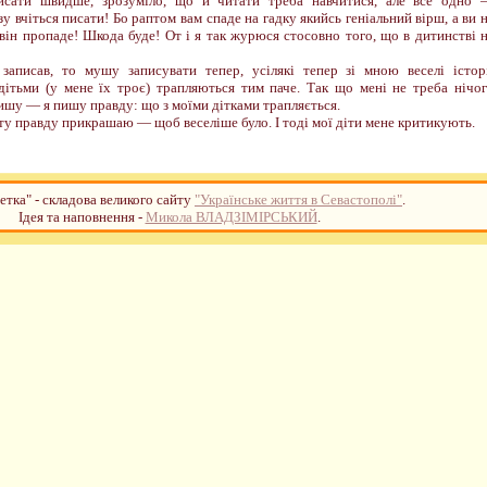
 писати швидше, зрозуміло, що й читати треба навчитися, але все одно
у вчіться писати! Бо раптом вам спаде на гадку якийсь геніальний вірш, а ви 
 він пропаде! Шкода буде! От і я так журюся стосовно того, що в дитинстві 
аписав, то мушу записувати тепер, усілякі тепер зі мною веселі істор
дітьми (у мене їх троє) трапляються тим паче. Так що мені не треба нічо
ишу — я пишу правду: що з моїми дітками трапляється.
 ту правду прикрашаю — щоб веселіше було. І тоді мої діти мене критикують.
етка" - складова великого сайту
"Українське життя в Севастополі"
.
Ідея та наповнення -
Микола ВЛАДЗІМІРСЬКИЙ
.