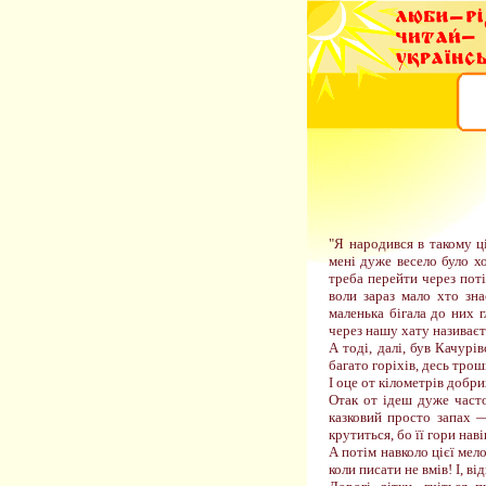
"Я народився в такому ц
мені дуже весело було х
треба перейти через поті
воли зараз мало хто зн
маленька бігала до них г
через нашу хату називає
А тоді, далі, був Качурі
багато горіхів, десь трошк
І оце от кілометрів добри
Отак от ідеш дуже часто
казковий просто запах 
крутиться, бо її гори нав
А потім навколо цієї мел
коли писати не вмів! І, в