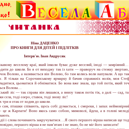
Ніна ДАЦЕНКО
ПРО КНИГИ ДЛЯ ДІТЕЙ І ПІДЛІТКІВ
Інтерв'ю. Іван Андрусяк
ікавому веселому краї, який інколи буває дуже веселий, іноді — замріяний…
одити до школи. Бо я от виходжу так із хати — праворуч на стежку звертаю,
чок Волово, а називається він Волово, бо там колись воли напували. А що та
ає. Я тільки на Сорочинському ярмарку й бачив справжніх волів, моя Сте
ладитися, цьоматися й обніматися. Бо вона вже знала, що той потік, який те
ться Волова…
вський ліс — так справа він лишався, а внизу також потік тік, а далі — сад, т
и села, тоді озеро, ставок, тоді знову ліс!
х три я отак от ходив до школи.
 сам, пташки співають, щось собі думається, і смереки, і запах неймовірни
— це ж Карпати! Воно якось само собою, мимоволі, йдеш, а в голові мелод
івають.
одії і слова починають закручуватися….Я свого першого вірша написав ще тод
ідповідно, першого вірша я не пам‘ятаю і не знаю, бо не міг його записати!