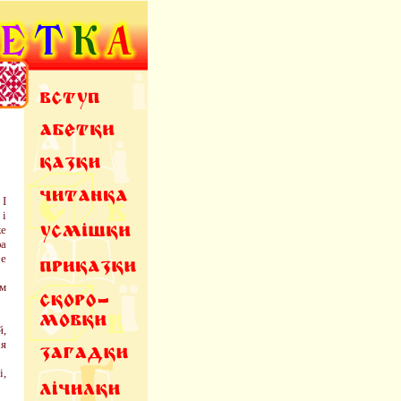
 І
 і
ке
фа
че
ам
й,
ія
і,