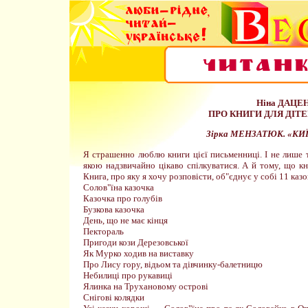
Ніна ДАЦЕ
ПРО КНИГИ ДЛЯ ДІТЕЙ
Зірка МЕНЗАТЮК. «КИ
Я страшенно люблю книги цієї письменниці. І не лише 
якою надзвичайно цікаво спілкуватися. А й тому, що кн
Книга, про яку я хочу розповісти, об"єднує у собі 11 каз
Солов"їна казочка
Казочка про голубів
Бузкова казочка
День, що не має кінця
Пектораль
Пригоди кози Дерезовської
Як Мурко ходив на виставку
Про Лису гору, відьом та дівчинку-балетницю
Небилиці про рукавиці
Ялинка на Трухановому острові
Снігові колядки