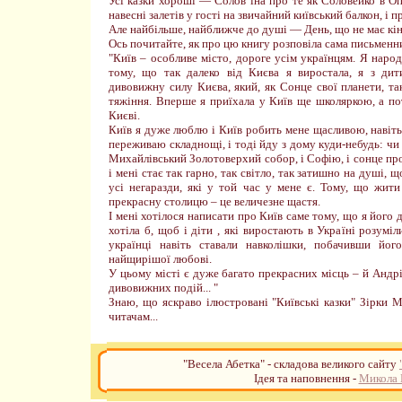
Усі казки хороші — Солов"їна про те як Соловейко в Оп
навесні залетів у гості на звичайний київський балкон, і пр
Але найбільше, найближче до душі — День, що не має кінц
Ось почитайте, як про цю книгу розповіла сама письменн
"Київ – особливе місто, дороге усім українцям. Я народ
тому, що так далеко від Києва я виростала, я з дит
дивовижну силу Києва, який, як Сонце свої планети, так 
тяжіння. Вперше я приїхала у Київ ще школяркою, а по
Києві.
Київ я дуже люблю і Київ робить мене щасливою, навіть 
переживаю складнощі, і тоді йду з дому куди-небудь: чи 
Михайлівський Золотоверхий собор, і Софію, і сонце пр
і мені стає так гарно, так світло, так затишно на душі,
усі негаразди, які у той час у мене є. Тому, що жити
прекрасну столицю – це величезне щастя.
І мені хотілося написати про Київ саме тому, що я його
хотіла б, щоб і діти , які виростають в Україні розумі
українці навіть ставали навколішки, побачивши йо
найщирішої любові.
У цьому місті є дуже багато прекрасних місць – й Андріїв
дивовижних подій... "
Знаю, що яскраво ілюстровані "Київські казки" Зірки М
читачам...
"Весела Абетка" - складова великого сайту
Ідея та наповнення -
Микола