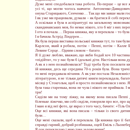
Дуже мені сподобалася така робота. По-перше – це все ж
усі ті, що могли чогось навчити: Антоненко-Давидович
онука Старицького, Сенченко… Так що ми завше мали гост
І як уже ми працювали, думали – як братися й собі перекл
А оскільки я була в аспірантурі на загальному мовознавс
скандинавських мов, бо немає нікого, хто б міг з них пере
І ото я почала…. Перша книжка, яку я переклала – то бул
І я бачила Астрід Ліндгрен…
Як була перша виставка польської книжки тут, то там були
Карлсон, який я робила, потім – Пеппі, потім – Калле 
Левине Серце…Одним словом – багато.
Я її дуже люблю, вважаю, що якби бодай хоч 10 частина б
«підійти», то у нас були б ідеальні діти. Настільки вона д
А як я з нею познайомилася? Тоді треба було посилати кн
їй книжки, десь ще середина 70-х років була. Вона тричі
то мені передавала вітання. А як уже постала Незалежніс
літературою, я не тільки дитячі книги перекладала, багат
місяці у Стокгольм, щоб я просто познайомилася з нею. Я
була така старенька, вона не чула і нікого не приймала. І 
три!
Сиділи ми на тому ліжку, на якому вона писала Пеппі 
біленьке ліжечко, ми собі сиділи, говорили про все, про 
І маю я від неї фото, це якраз з того часу, бачите: «Тіль 
Оце всі книжки, які вона писала – тільки із свого дитин
були…
Оце мені сказали, щоб я переклала. Ця книжка про її бат
справді гарний, добрий розбишака, оцей Еміль з Льонебе
Я оце перекладаю і маю таке задоволення!