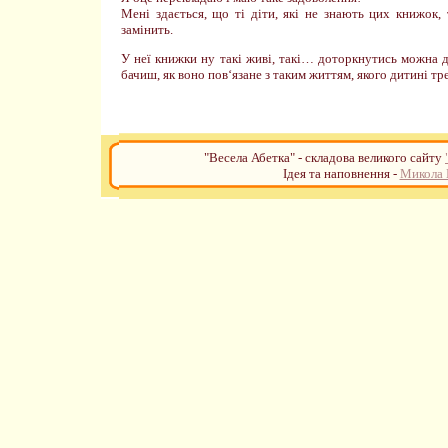
Мені здається, що ті діти, які не знають цих книжок,
замінить.
У неї книжки ну такі живі, такі… доторкнутись можна 
бачиш, як воно пов‘язане з таким життям, якого дитині 
"Весела Абетка" - складова великого сайту
Ідея та наповнення -
Микола