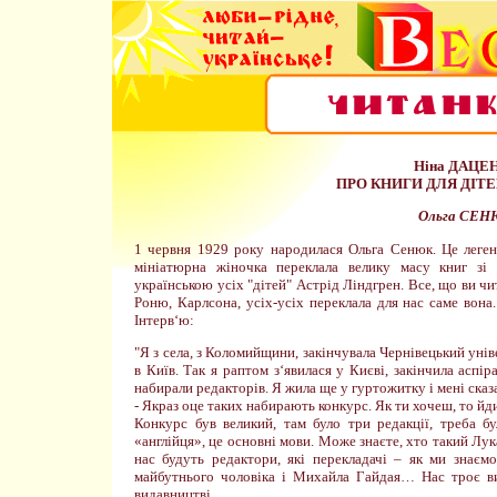
Ніна ДАЦЕ
ПРО КНИГИ ДЛЯ ДІТЕЙ
Ольга СЕ
1 червня 1929 року народилася Ольга Сенюк. Це легенд
мініатюрна жіночка переклала велику масу книг зі 
українською усіх "дітей" Астрід Ліндгрен. Все, що ви чи
Роню, Карлсона, усіх-усіх переклала для нас саме вона
Інтерв‘ю:
"Я з села, з Коломийщини, закінчувала Чернівецький унів
в Київ. Так я раптом з‘явилася у Києві, закінчила аспір
набирали редакторів. Я жила ще у гуртожитку і мені сказ
- Якраз оце таких набирають конкурс. Як ти хочеш, то йд
Конкурс був великий, там було три редакції, треба б
«англійця», це основні мови. Може знаєте, хто такий Лук
нас будуть редактори, які перекладачі – як ми знаєм
майбутнього чоловіка і Михайла Гайдая… Нас троє ви
видавництві.