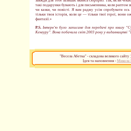
завжди для тебе залишає якийсь сюрприз. Так, як ви чек
такі подарунки бувають і для письменника, коли раптом з
чи казки, чи повісті. Я вам раджу усім спробувати ось
тільки твоя історія, коли це — тільки твої герої, вони о
фантазії.»
P.S.
Інтерв‘ю було записане для передачі про книгу “
Кенгуру”. Вона побачила світ 2003 року у видавництві "Т
"Весела Абетка" - складова великого сайту
Ідея та наповнення -
Микола