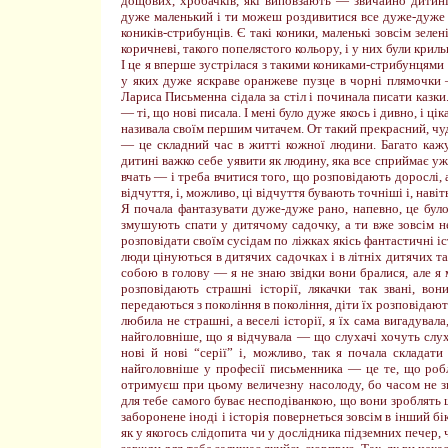
дощових, хробачків, які виповзають — звичайно дитині
дуже маленький і ти можеш роздивитися все дуже-дуже г
коників-стрибунців. Є такі коники, маленькі зовсім зелені
коричневі, такого попелястого кольору, і у них були криль
І це я вперше зустрілася з такими кониками-стрибунцями о
у яких дуже яскраве оранжеве пузце в чорні плямочки 
Лариса Письменна сідала за стіл і починала писати казки.
— ті, що нові писала. І мені було дуже якось і дивно, і 
називала своїм першим читачем. От такий прекрасний, чуд
— це складний час в житті кожної людини. Багато каж
дитині важко себе уявити як людину, яка все сприймає уже
вчать — і треба вчитися того, що розповідають дорослі, а
відчуття, і, можливо, ці відчуття бувають точніші і, навіт
Я почала фантазувати дуже-дуже рано, напевно, це було
змушують спати у дитячому садочку, а ти вже зовсім н
розповідати своїм сусідам по ліжках якісь фантастичні істо
люди цінуються в дитячих садочках і в літніх дитячих та
собою в голову — я не знаю звідки вони бралися, але я мо
розповідають страшні історії, лякачки так звані, во
передаються з покоління в покоління, діти їх розповідают
любила не страшні, а веселі історії, я їх сама вигадувала
найголовніше, що я відчувала — що слухачі хочуть слуха
нові й нові “серії” і, можливо, так я почала складати
найголовніше у професії письменника — це те, що роб
отримуєш при цьому величезну насолоду, бо часом не зн
для тебе самого буває несподіванкою, що вони зроблять щ
заборонене іноді і історія повернеться зовсім в інший бі
як у якогось слідопита чи у дослідника підземних печер,