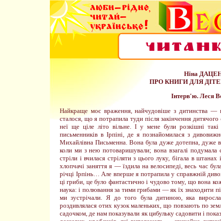
Ніна ДАЦЕ
ПРО КНИГИ ДЛЯ ДІТЕЙ
Інтерв'ю. Леся 
Найкраще моє враження, найчудовіше з дитинства — ц
сталося, що я потрапила туди після закінчення дитячого 
неї ще ціле літо вільне. І у мене були розкішні так
письменників в Ірпіні, де я познайомилася з дивови
Михайлівна Письменна. Вона була дуже дотепна, дуже ве
коли ми з нею потоваришували; вона взагалі подумала с
стріли і вчилася стріляти з цього луку, бігала в штанах 
хлопчачі заняття я — їздила на велосипеді, весь час бул
річці Ірпінь… Але вперше я потрапила у справжній диво
ці гриби, це було фантастично і чудово тому, що вона кож
наука: і полювання за тими грибами — як їх знаходити під
ми зустрічали. Я до того була дитиною, яка виросла
роздивлялася отих кузок маленьких, що повзають по землі
садочком, де нам показували як цибульку садовити і показ