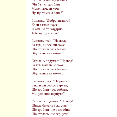
Стрілець мій здивувався:
"Чи бач, ся дробина
Мене навчати хоче!
Ну, що там зна вона?"
І мовить: "Добре, пташко!
Коли з твоїх наук
Я хоч що-то змудрію,
Тебе пущу я з рук".
І мовить птах: "Не жалуй
За тим, чи зле, чи гоже,
Що сталось раз і більше
Відстатися не може".
Стрілець подумав: "Правда!
За тим жаліть не гоже,
Що сталось раз і більше
Відстатися не може".
І мовить птах: "Не рвися,
Завдавши серцю скрути,
Що зробиш - розробити,
Минуле знов вернути".
Стрілець подумав: "Правда!
Шкода бажань і скрути:
Що зробиш - не розробиш,
Що сталось - не вернути".