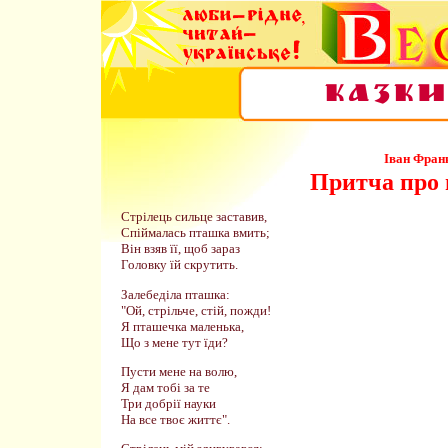
Іван Фран
Притча про 
Стрілець сильце заставив,
Спіймалась пташка вмить;
Він взяв її, щоб зараз
Головку їй скрутить.
Залебеділа пташка:
"Ой, стрільче, стій, пожди!
Я пташечка маленька,
Що з мене тут їди?
Пусти мене на волю,
Я дам тобі за те
Три добрії науки
На все твоє життє".