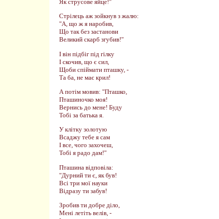
Як струсове яйце!"
Стрілець аж зойкнув з жалю:
"А, що ж я наробив,
Що так без застанови
Великий скарб згубив!"
І він підбіг під гілку
І скочив, що є сил,
Щоби спіймати пташку, -
Та ба, не має крил!
А потім мовив: "Пташко,
Пташиночко моя!
Вернись до мене! Буду
Тобі за батька я.
У клітку золотую
Всаджу тебе я сам
І все, чого захочеш,
Тобі я радо дам!"
Пташина відповіла:
"Дурний ти є, як був!
Всі три мої науки
Відразу ти забув!
Зробив ти добре діло,
Мені летіть велів, -