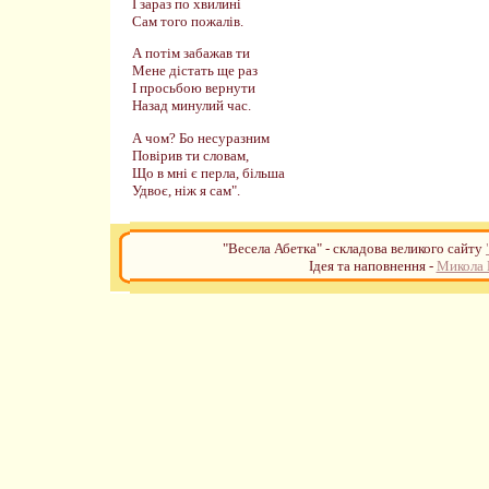
І зараз по хвилині
Сам того пожалів.
А потім забажав ти
Мене дістать ще раз
І просьбою вернути
Назад минулий час.
А чом? Бо несуразним
Повірив ти словам,
Що в мні є перла, більша
Удвоє, ніж я сам".
"Весела Абетка" - складова великого сайту
Ідея та наповнення -
Микола