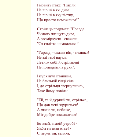
І мовить птах: "Ніколи
Не вір ні в які дива:
Не вір ні в яку вістку,
Що просто неможлива!"
Стрілець подумав: "Правда!
Чимало плещуть дива,
А розміркуєш - скажеш:
"Ся сплітка неможлива!"
"Гаразд, - сказав він, - пташко!
Не злі твої науки,
Лети ж собі й стрільцеві
Не попадайся в руки".
І пурхнула пташина,
На близькій гілці сіла
І, до стрільця звернувшись,
Таке йому повіла:
"Ей, та й дурний ти, стрільче,
Що дав мені здуриться!
А мною ти, небоже,
Міг добре поживиться!
Бо знай, в моїй утробі -
Якби ти знав отсе! -
Є перла так велика,