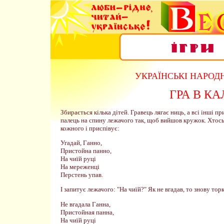
УКРАЇНСЬКІ НАРОДН
ГРА В К
Збирається кілька дітей. Гравець лягає ниць, а всі інші 
палець на спину лежачого так, щоб вийшов кружок. Хтось 
кожного і приспівує:
Угадай, Ганно,
Пристойна панно,
На чиїй руці
На мереженці
Перстень упав.
І запитує лежачого: "На чиїй?" Як не вгадав, то знову торк
Не вгадала Ганна,
Пристойная панна,
На чиїй руці