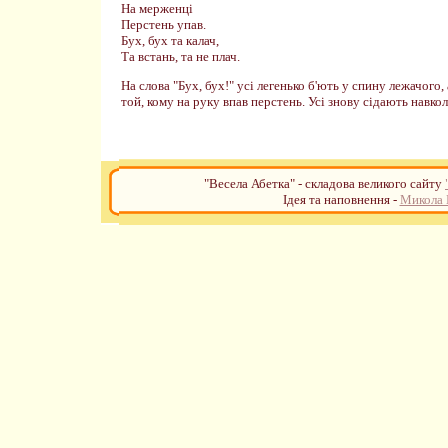
На мерженці
Перстень упав.
Бух, бух та калач,
Та встань, та не плач.
На слова "Бух, бух!" усі легенько б'ють у спину лежачого,
той, кому на руку впав перстень. Усі знову сідають навколо
"Весела Абетка" - складова великого сайту
Ідея та наповнення -
Микола