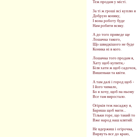
Теж продам у місті.
За ті ж гроші всі куплю я
Добрую коняку,
І вона роботу буде
Нам робити всяку.
А до того приведе ще
Лошачка такого,
Що швидкішого не буде
Коника ні в кого.
Лошачка того продам я,
Хату щоб купити,-
Біля хати ж щоб садочок,
Вишеньки та квіти.
А там далі і город щоб -
І його чимало,
Бо я хочу, щоб на ньому
Все там виростало.
Огірків теж насаджу я,
Бариша щоб мати...
Тільки горе, що такий то
Вже народ наш клятий:
Не вдержиш і огірочка,
Вирвуть все до краю,