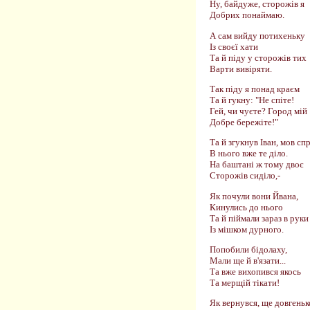
Ну, байдуже, сторожів я
Добрих понаймаю.
А сам вийду потихеньку
Із своєї хати
Та й піду у сторожів тих
Варти вивіряти.
Так піду я понад краєм
Та й гукну: "Не спіте!
Гей, чи чуєте? Город мій
Добре бережіте!"
Та й згукнув Іван, мов сп
В нього вже те діло.
На баштані ж тому двоє
Сторожів сиділо,-
Як почули вони Йвана,
Кинулись до нього
Та й піймали зараз в руки
Із мішком дурного.
Попобили бідолаху,
Мали ще й в'язати...
Та вже вихопився якось
Та мерщій тікати!
Як вернувся, ще довгеньк