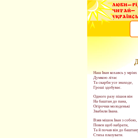
Наш Іван кохавсь у мріях 
Думкою літає
Та скарби усе знаходе,
Гроші здобуває.
Одного разу пішов він
На баштан до пана,
Огірочки молоденькі
Звабили Івана.
Взяв мішок Іван з собою,
Повен щоб набрати,
Та й почав він до баштан
Стиха плазувати.