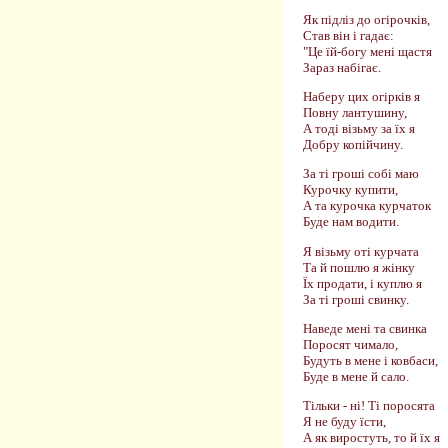
Як підліз до огірочків,
Став він і гадає:
"Це їй-богу мені щастя
Зараз набігає.
Наберу цих огірків я
Повну лантушину,
А тоді візьму за їх я
Добру копійчину.
За ті гроші собі маю
Курочку купити,
А та курочка курчаток
Буде нам водити.
Я візьму оті курчата
Та й пошлю я жінку
Їх продати, і куплю я
За ті гроші свинку.
Наведе мені та свинка
Поросят чимало,
Будуть в мене і ковбаси,
Буде в мене й сало.
Тільки - ні! Ті поросята
Я не буду їсти,
А як виростуть, то й їх я