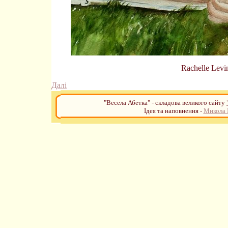
Rachelle Levi
Далі
"Весела Абетка" - складова великого сайту
Ідея та наповнення -
Микола