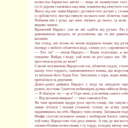
пелюсток барвистих квітів — ніщо не каламутило того 
густі дерева схилялись над ним, ховаючи від пекучого со
Якось під час ловів Нарцісс дістався того ручаю і, стом
із сріблястого люстра глянуло на нього юне обличчя, так
Побачив він і руки, що наче тяглися до нього, та коли
видиво зникло.
Вражений Нарцісс уже не міг одійти від ручаю. Раз у
дивовижною вродою, не розуміючи, що то він дивиться
кохання.
Ані голод, ані втома не могли відірвати юнака від ру
погляду з любого обличчя в воді, з юних уст, з променис
— Хто ти? — питав Нарцісс.— Кажи голосніше, я жод
говориш. Вийди з води, хай вона не роз’єднує нас. Не
простягаєш руки до мене?
Сльози затуманили Нарціссові очі, обличчя схудло, стало 
ньому того гордого, самовпевненого юнака, що жорстоко
та впізнала його бідна Ехо. Знесилена з горя, ледве жива
причаїлася за деревами.
Довго-довго дивився Нарцісс у воду на зажурене гар
рукою, вустами. І раптом неймовірна думка сяйнула йому,
— Я збагнув: ти — це я! Горе мені, я полюбив самого себе
— Від кохання вмираю! — тихо озвалася Ехо.
Як тане вранішня щедра роса проти сонця, так танули с
тяжко зітхнув і поклав стомлену голову на м’яку тра
надивившись на себе, Нарцісс тихо помер. Заплакали тоді ж
Німфи схотіли поховати юнака і назбирали багато хмиз
той хмиз, Нарціссове тіло десь зникло. А там, де він вост
сніжно-білими пелюстками, і ту горду, холодну квітку на