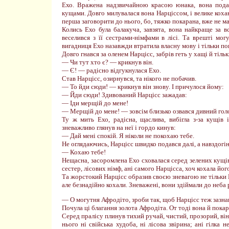
Ехо. Вражена надзвичайною красою юнака, вона подал
кущами. Довго милувалася вона Нарціссом, і велике кохан
перша заговорити до нього, бо, тяжко покарана, вже не ма
Колись Ехо була балакуча, завзята, вона найкраще за в
веселився з її сестрами-німфами в лісі. Та врешті мог
вигадниця Ехо назавжди втратила власну мову і тільки по
Довго гнався за оленем Нарцісс, забрів геть у хащі й тіл
— Чи тут хто є? — крикнув він.
— Є! — радісно відгукнулася Ехо.
Став Нарцісс, озирнувся, та нікого не побачив.
— То йди сюди! — крикнув він знову. І причулося йому:
— Йди сюди! Здивований Нарцісс зажадав:
— Іди мерщій до мене!
— Мерщій до мене! — зовсім близько озвався дивний гол
Ту ж мить Ехо, радісна, щаслива, вибігла з-за кущів 
зневажливо глянув на неї і гордо кинув:
— Дай мені спокій. Я ніколи не покохаю тебе.
Не оглядаючись, Нарцісс швидко подався далі, а навздогін
— Кохаю тебе!
Нещасна, засоромлена Ехо сховалася серед зелених кущів.
сестер, лісових німф, ані самого Нарцісса, хоч кохала йог
Та жорстокий Нарцісс образив своєю зневагою не тільки Е
але безнадійно кохали. Зневажені, вони здіймали до неба
— О могутня Афродіто, зроби так, щоб Нарцісс теж зазна
Почула ці благання золота Афродіта. От тоді вона й покар
Серед пралісу плинув тихий ручай, чистий, прозорий, він 
нього ні свійська худоба, ні лісова звірина; ані гілка н