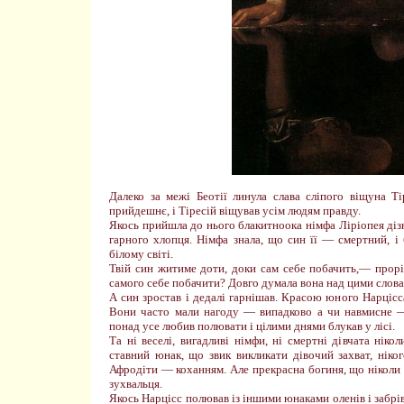
Далеко за межі Беотії линула слава сліпого віщуна Т
прийдешнє, і Тіресій віщував усім людям правду.
Якось прийшла до нього блакитноока німфа Ліріопея діз
гарного хлопця. Німфа знала, що син її — смертний, і
білому світі.
Твій син житиме доти, доки сам себе побачить,— прорі
самого себе побачити? Довго думала вона над цими словами
А син зростав і дедалі гарнішав. Красою юного Нарцісс
Вони часто мали нагоду — випадково а чи навмисне —
понад усе любив полювати і цілими днями блукав у лісі.
Та ні веселі, вигадливі німфи, ні смертні дівчата нік
ставний юнак, що звик викликати дівочий захват, ніко
Афродіти — коханням. Але прекрасна богиня, що ніколи 
зухвальця.
Якось Нарцісс полював із іншими юнаками оленів і забрів