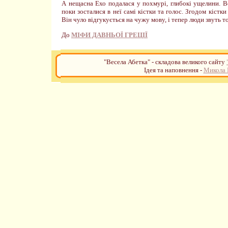
А нещасна Ехо подалася у похмурі, глибокі ущелини. В
поки зосталися в неї самі кістки та голос. Згодом кістки
Він чуло відгукується на чужу мову, і тепер люди звуть 
До
МІФИ ДАВНЬОЇ ГРЕЦІЇ
"Весела Абетка" - складова великого сайту
Ідея та наповнення -
Микола