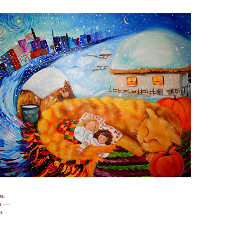
м.
та —
и.