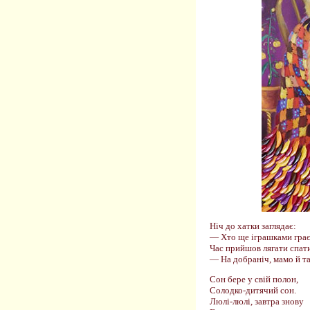
Ніч до хатки заглядає:
— Хто ще іграшками гра
Час прийшов лягати спати
— На добраніч, мамо й та
Сон бере у свій полон,
Солодко-дитячий сон.
Люлі-люлі, завтра знову