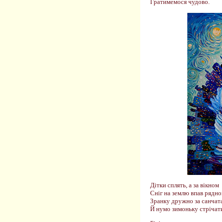
Гратимемося чудово.
Дітки сплять, а за вікном
Сніг на землю впав рядно
Зранку дружно за санча
Й нумо зимоньку стрічат