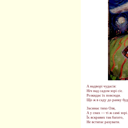
А надворі чудасія:
Ніч над садом зорі сіє.
Розкидає їх повсюди.
Що ж в саду до ранку буд
Засинає тихо Оля,
А у снах — ті ж самі зорі.
Їх яскравих так багато,
Не встигає рахувати.