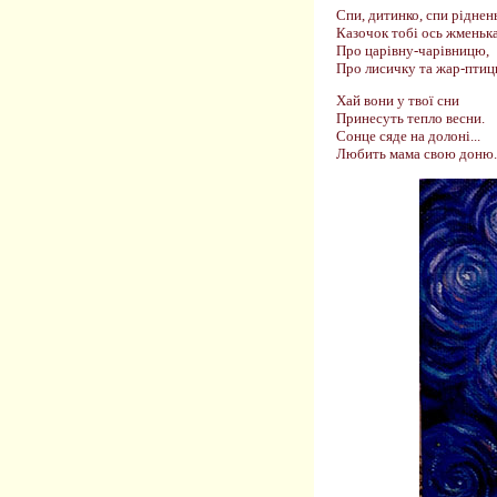
Спи, дитинко, спи ріднен
Казочок тобі ось жменька
Про царівну-чарівницю,
Про лисичку та жар-птиц
Хай вони у твої сни
Принесуть тепло весни.
Сонце сяде на долоні...
Любить мама свою доню.