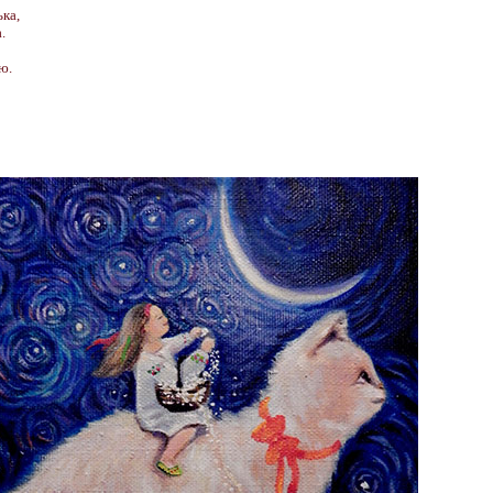
ька,
.
ю.