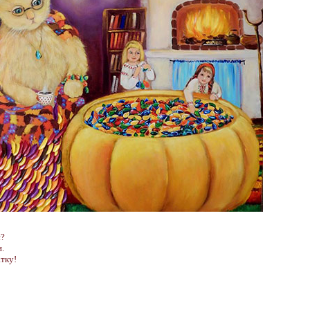
є?
.
тку!