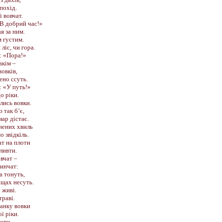
похід.
 вовчат.
«В добрий час!»
я за ним.
м густим.
ліс, чи гора.
: «Пора!»
акім –
вовків,
ено ссуть.
: «У путь!»
о ріки.
лись вовки.
 так б’є,
ар дістає.
інених хвиль
 звідкіль.
ат на плоти
ливти.
овчат –
тинчат:
а тонуть,
ащах несуть.
й живі.
траві.
анку вовки
ї ріки.
оти –