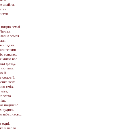
не знайти.
оття.
життя.
 видно землі.
Лалітх.
лавна земля.
аля.
во раджі.
ави зажив.
іє всякчас,
не мимо вас…
тха дочку.
уню така:
о її.
 солов’ї.
енка всіх.
ого сміх.
 літа,
е зліта.
ізь:
ко подівсь?
х кудись.
ін забаривсь…
,
и одні.
же й весло,