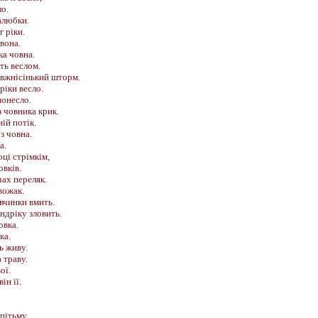
ло.
залюбки.
г ріки.
вона.
ка човна.
ть веслом.
авжнісінький шторм.
ріки весло.
понесло.
з човника крик.
ій потік.
з човна.
а.
оці стрімкім,
овків.
ах переляк.
 вожак.
івчинки вмить.
ндріку зловить.
овка.
ка.
ь живу.
 траву.
ої.
ін її.
пітьму.