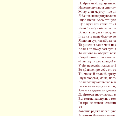
Повірте мені, що це шанс
Напевне шукають дитину 
Живу, а чи мертву – це рі
Я бачив, як ви рятували в
І щоб після цього втонуло
Щоб чути той крик і той 
Який би я був після цьог
Вовки, врятував я людськ
І так наче наше було то во
Якщо ви судити зібрались
То рішення ваше мені не 
Коли я не можу вам буть 
То іншого ви оберіть вож
Старійшина зграї взяв сл
- Навряд чи хто кращий в
У тім пересвідчились ми і
Бо дбав не про себе ти, во
Ти, може, й правий, врят
І кулі людські, може, повз
Коли розшукають нас в л
Бо я в милосердя не вірю,
Але ж не дарма ми здолал
Довірмося знову, вовки, 
Всі мовчки кивнули: а мо
І в зграї зостався незмінн
VІ
Затемна раджа повернувс
А доньки Чандріки немає 