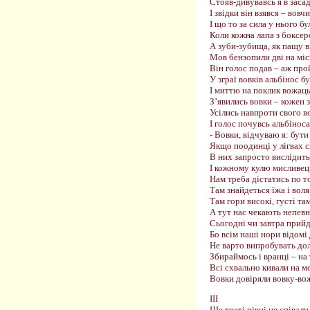
Стояв-дивувавсь я в засад
І звідки він взявся – вовч
І що то за сила у нього бу
Коли кожна лапа з боксер
А зуби-зубища, як пащу в
Мов бензопили дві на місц
Він голос подав – аж про
У зграї вовків альбінос б
І миттю на поклик вожац
З’явились вовки – кожен з
Усілись навпроти свого в
І голос почувсь альбіноса
- Вовки, відчуваю я: бути 
Якщо поодинці у лігвах с
В них запросто вислідить
І кожному кулю мисливец
Нам треба дістатись по то
Там знайдеться їжа і воля
Там гори високі, густі там
А тут нас чекають непевн
Сьогодні чи завтра прийд
Бо всім наші нори відомі
Не варто випробувать дол
Збираймось і вранці – на 
Всі схвально кивали на м
Вовки довіряли вовку-во
ІІІ
Ще треті півні не співали 