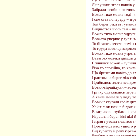
Як рушила зграя вовків у 
Забрали з собою вовчиць і
Вожак тихо мовив тоді: 
І сам став попереду – згра
Той берег ріки за тумано
Видніється щось там – чи 
Вожак тихо мовив удруге
Вовчата уперше у гурті т
То бігають весело поміж 
То груди вовчиць задовол
Вожак тихо мовив утретє
Ватагою мовчки дійшли д
Спинився вожак – зупини
Ріка то спокійна, то хвилю
Що бризками навіть до хм
І раптом на берег між сп
Прибились плоти невідомо
Вовки-відчайдухи – вовч
І річку одважились переп
А хвилі змивали у воду в
Вовки рятували своїх ди
Хай тільки почне бідолах
В загривок – зубами і в п
Нарешті і берег. Всі цілі 
І зграя з утоми вляглася в 
Проснулись наступного р
Від гуркоту й реву гірсько
Розбила ріка учорашні пл