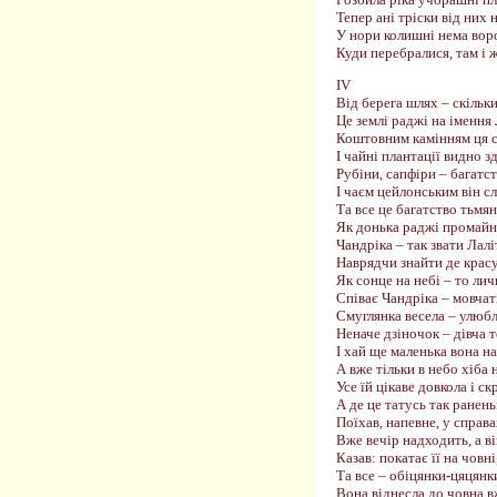
Тепер ані тріски від них 
У нори колишні нема вор
Куди перебралися, там і 
ІV
Від берега шлях – скільки
Це землі раджі на імення 
Коштовним камінням ця с
І чайні плантації видно зд
Рубіни, сапфіри – багатст
І чаєм цейлонським він сл
Та все це багатство тьмян
Як донька раджі промай
Чандріка – так звати Лалі
Наврядчи знайти де крас
Як сонце на небі – то личк
Співає Чандріка – мовчать
Смуглянка весела – улюбл
Неначе дзіночок – дівча т
І хай ще маленька вона на
А вже тільки в небо хіба н
Усе їй цікаве довкола і скр
А де це татусь так ранень
Поїхав, напевне, у справа
Вже вечір надходить, а в
Казав: покатає її на човні
Та все – обіцянки-цяцянк
Вона віднесла до човна в