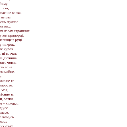
йому.
 така,
пас ще вовка.
 не раз,
ець припас.
на них.
их ловах страшних.
ругом прапорці:
исливця в руці.
д чи крок,
не курок.
 ні вовчат.
ке дитинча.
вить човна.
ть вона.
ем майне.
е.
лив не те.
епросте:
 моя,
існим я.
и, вовки,
не – хижаки.
д усе.
спасе.
а чомусь –
боюсь
их очах,