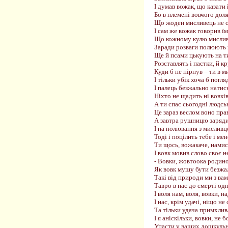
І думав вожак, що казати 
Бо в племені вовчого доля
Що жоден мисливець не с
І сам же вожак говорив їм
Що кожному кулю мислив
Заради розваги полюють 
Ще й псами цькують на т
Розставлять і пастки, й к
Куди б не пірнув – ти в м
І тільки убік хоча б погля
І палець безжально натис
Ніхто не щадить ні вовків,
А ти спас сьогодні людсь
Це зараз веслом воно пра
А завтра рушницю заряди
І на полювання з мисливц
Тоді і поцілить тебе і мен
Ти щось, вожакаче, намис
І вовк мовив слово своє н
- Вовки, жовтоока родино
Як вовк мушу бути безжал
Такі від природи ми з вам
Тавро в нас до смерті од
І воля нам, воля, вовки, на
І нас, крім удачі, ніщо не 
Та тільки удача примхлив
І я аніскільки, вовки, не 
Упасти у ваших дошкульн