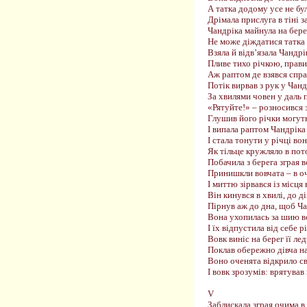
А татка додому усе не бу
Дрімала прислуга в тіні 
Чандріка майнула на бере
Не може діждатися татка 
Взяла й відв’язала Чандрі
Пливе тихо річкою, прави
Аж раптом де взявся спр
Потік вирвав з рук у Чанд
За хвилями човен у даль 
«Рятуйте!» – розносився 
Глушив його річки могутн
І випала раптом Чандріка 
І стала тонути у річці вон
Як тільце кружляло в пот
Побачила з берега зграя в
Принишкли вовчата – в оч
І миттю зірвався із місця
Він кинувся в хвилі, до д
Пірнув аж до дна, щоб Ча
Вона ухопилась за шию в
І їх відпустила від себе рі
Вовк виніс на берег її лед
Поклав обережно дівча на
Воно оченята відкрило св
І вовк зрозумів: врятував в
V
Заблискала зграя очима в 