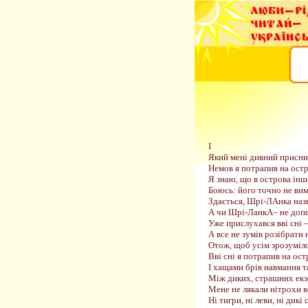
І
Який мені дивний приснив
Немов я потрапив на остр
Я знаю, що в острова інше
Боюсь: його точно не вим
Здається, Шрі-ЛАнка назв
А чи Шрі-ЛанкА– не допе
Уже прислухався вві сні – 
А все не зумів розібрати н
Отож, щоб усім зрозуміло
Вві сні я потрапив на ост
І хащами брів навмання 
Між диких, страшних екз
Мене не лякали нітрохи в
Ні тигри, ні леви, ні дикі 