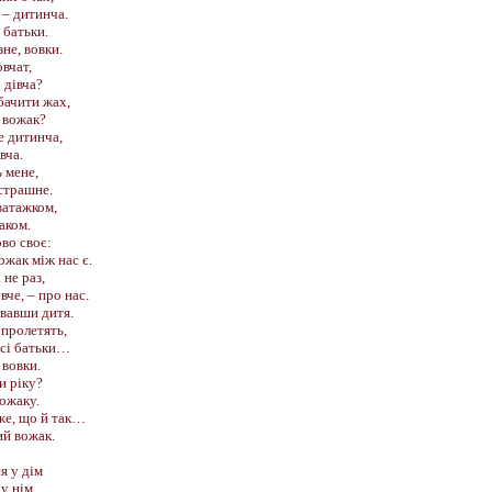
 – дитинча.
батьки.
зне, вовки.
овчат,
 дівча?
бачити жах,
о вожак?
е дитинча,
вча.
 мене,
страшне.
ватажком,
аком.
ово своє:
ожак між нас є.
 не раз,
вче, – про нас.
увавши дитя.
 пролетять,
ісі батьки…
 вовки.
и ріку?
вожаку.
же, що й так…
ий вожак.
я у дім
у нім.