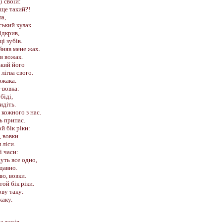
і своїй:
ище такий?!
ла,
ський кулак.
ідкрив,
і зубів.
йняв мене жах.
ув вожак.
ький його
 лігва свого.
ожака.
-вовка:
біді,
идіть.
 кожного з нас.
ь припас.
й бік ріки:
, вовки.
 ліси.
і часи:
уть все одно,
 давно.
ю, вовки.
той бік ріки.
ову таку:
жаку.
з дахів,