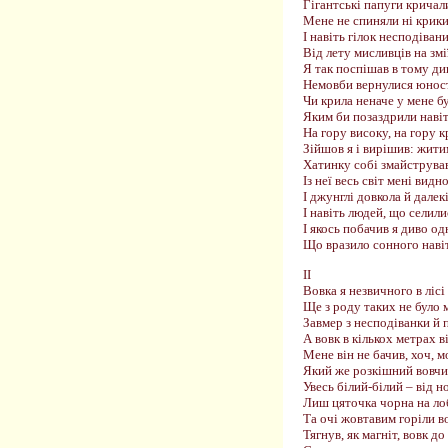
Гігантські папуги кричали
Мене не спиняли ні крики,
І навіть гілок несподіван
Від лету мисливців на змі
Я так поспішав в тому ди
Немовби вернулися юност
Чи крила неначе у мене бу
Яким би позаздрили навіт
На гору високу, на гору 
Зійшов я і вирішив: жити
Хатинку собі змайстрував 
Із неї весь світ мені видн
І джунглі довкола й далекі
І навіть людей, що селили
І якось побачив я диво од
Що вразило сонного навіт
ІІ
Вовка я незвичного в лісі
Ще з роду таких не було м
Завмер з несподіванки й 
А вовк в кількох метрах в
Мене він не бачив, хоч, 
Який же розкішний вовчи
Увесь білий-білий – від н
Лиш цяточка чорна на лоб
Та очі жовтавим горіли в
Тягнув, як магніт, вовк до