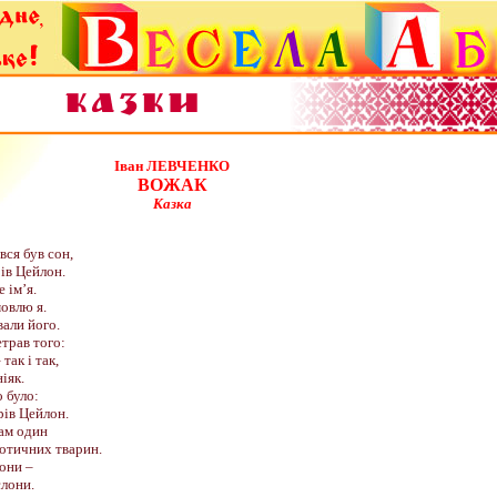
Іван ЛЕВЧЕНКО
ВОЖАК
Казка
ся був сон,
ів Цейлон.
 ім’я.
овлю я.
али його.
трав того:
так і так,
іяк.
 було:
рів Цейлон.
там один
отичних тварин.
они –
слони.