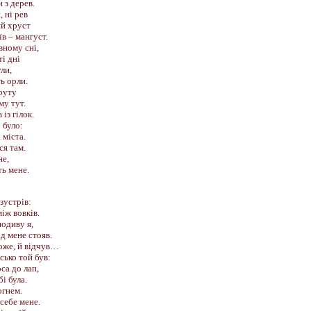
 з дерев.
 ні рев
ий хруст
їв – мангуст.
вному сні,
і дні
ли,
ь орли.
круту
му тут.
із гілок.
о було:
 міста.
ся там.
не,
ь мене.
 зустрів:
іж вовків.
подиву я,
ід мене стояв.
може, й відчув…
сько той був:
оса до лап,
і була.
огнем.
 себе мене.