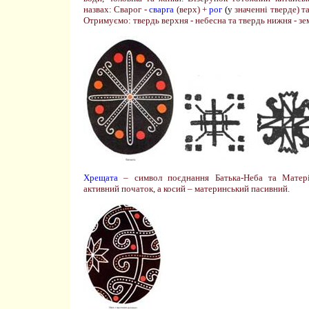
назвах: Сварог
-
сварга
(верх) +
рог
(у
значенні тверде) т
Отримуємо: твердь верхня - небесна та твердь нижня - зе
Хрещата
– символ поєднання Батька-Неба та Матері-
активний початок, а косий – материнський пасивний.