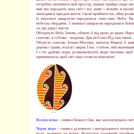
потрібно заповнити цей простір, інакше прийде сюди зно
мав він народити наш світ і все живе і неживе в ньому.
знаходився зародок життя. І коли прийшов час, яйце розко
Із верхньої шкарлупи народилося синє-синє Небо. На
небесна твердиня. З нижньої шкарлупи народилася Земля
та, що дарує життя.
Обгорнуло Небо Землю, обняло її від краю до краю. Народ
сонечко, а із білка – водичка. Дав їм Сокіл-Рід такі імена
Обігріло сонечко Землю-Матінку, напоїла Макош її жив
дерева і трави, птахів і звірів. І нас з тобою, мій малень
І з тої далекої пори, розмальовують люди писанки, що
припинялося, щоб світ наш стояв на віки-вічні.
Волові вічка
– символ Божого Ока,
яке започаткувало світ
Чорне море
– символ духовного і матеріального початків
води, чоловіка та жінки. Візерунок тотожний китайсь