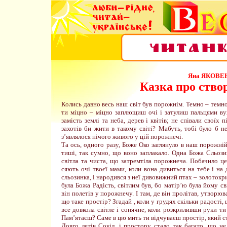
Яна ЯКОВЕ
Казка про ство
Колись давно весь наш світ був порожнім. Темно – темно
ти міцно – міцно заплющиш очі і затулиш пальцями ву
замість землі та неба, дерев і квітів; не співали своїх п
захотів би жити в такому світі? Мабуть, тобі було б 
з’являлося нічого живого у цій порожнечі.
Та ось, одного разу, Боже Око заглянуло в наш порожній
тиші, так сумно, що воно заплакало. Одна Божа Сльози
світла та чиста, що затремтіла порожнеча. Побачило це
сяють очі твоєї мами, коли вона дивиться на тебе і на д
сльозинка, і народився з неї дивовижний птах – золотокр
була Божа Радість, світлим був, бо матір’ю була йому 
він полетів у порожнечу. І там, де він пролітав, утворюв
що таке простір? Згадай , коли у грудях скільки радості, 
все довкола світле і сонячне, коли розкриливши руки ти 
Пам’ятаєш? Саме в цю мить ти відчуваєш простір, який ст
Довго летів Сокіл, і простору стало так багато, що н