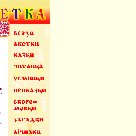
ни
як
де
я,