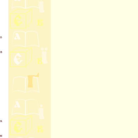
но
 в
як
ом