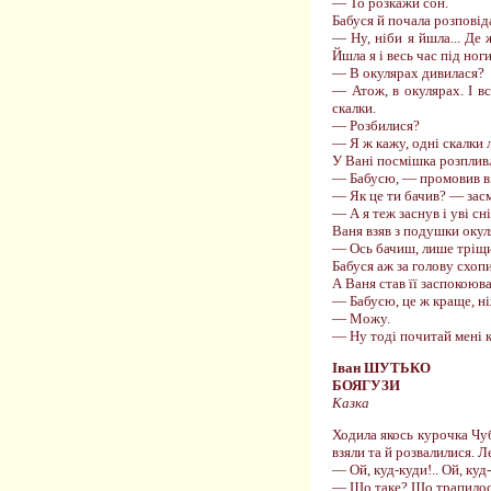
— То розкажи сон.
Бабуся й почала розповід
— Ну, ніби я йшла... Де 
Йшла я і весь час під ног
— В окулярах дивилася?
— Атож, в окулярах. І вс
скалки.
— Розбилися?
— Я ж кажу, одні скалки 
У Вані посмішка розпливл
— Бабусю, — промовив він
— Як це ти бачив? — засм
— А я теж заснув і уві сн
Ваня взяв з подушки окуля
— Ось бачиш, лише тріщин
Бабуся аж за голову схопи
А Ваня став її заспокоюв
— Бабусю, це ж краще, ні
— Можу.
— Ну тоді почитай мені к
Іван ШУТЬКО
БОЯГУЗИ
Казка
Ходила якось курочка Чуб
взяли та й розвалилися. Л
— Ой, куд-куди!.. Ой, куд-
— Що таке? Що трапилося