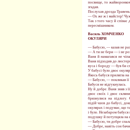
посвище, то жайворонком 
згадав.
Послухав дрозда Травень 
— Ох же ж і майстер! Чуж
Так з того часу й співає 
пересмішником.
Василь ХОМЧЕНКО
ОКУЛЯРИ
— Бабусю, — казав не раз
— А ти не бери — і не ро
Ваня й намагався не чіпа
Ваня підходив до люстерк
вуса і бороду — був би с
У бабусі було двоє окуляр
Якось бабуся прилягла на 
— Бабусю, — покликав її 
Бабуся не відгукнулась.
Ну й добре. Ваня зняв з 
двоє своїх і двоє склян
брязнулися на підлогу
підій¬шов до бабусі, док
окулярах і подумає, що т
і було. Незабаром бабуся 
подушку й потупцяла на 
— Бабусю, ти добре спал
— Добре, навіть сон бачи