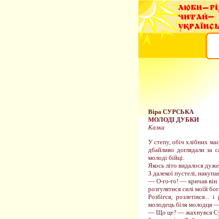
Віра СУРСЬКА
МОЛОДІ ДУБКИ
Казка
У степу, обіч хлібних ма
дбайливо доглядали за с
молоді бійці.
Якось літо видалося дуже
З далекої пустелі, накупа
— О-го-го! — кричав він 
розгулятися силі моїй бог
Розбігся, розлетівся...
молодець біля молодця — с
— Що це? — жахнувся Сухо