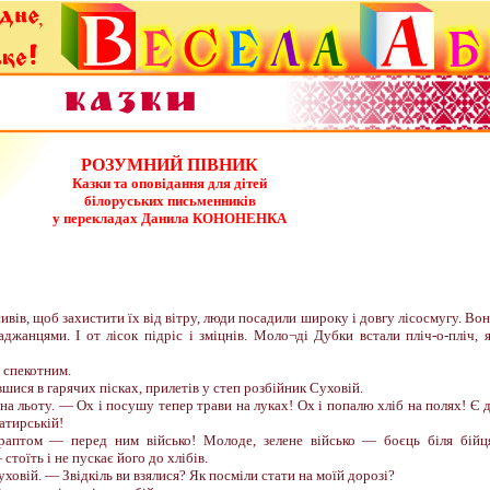
РОЗУМНИЙ ПІВНИК
Казки та оповідання для дітей
білоруських письменників
у перекладах Данила КОНОНЕНКA
сивів, щоб захистити їх від вітру, люди посадили широку і довгу лісосмугу. Во
аджанцями. І от лісок підріс і зміцнів. Моло¬ді Дубки встали пліч-о-пліч, 
 спекотним.
вшися в гарячих пісках, прилетів у степ розбійник Суховій.
на льоту. — Ох і посушу тепер трави на луках! Ох і попалю хліб на полях! Є 
атирській!
 і раптом — перед ним військо! Молоде, зелене військо — боєць біля бійц
тоїть і не пускає його до хлібів.
вій. — Звідкіль ви взялися? Як посміли стати на моїй дорозі?