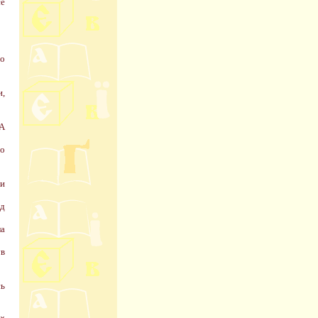
се
го
и,
 А
по
ли
ід
ла
ув
сь