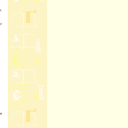
и.
ше
ом