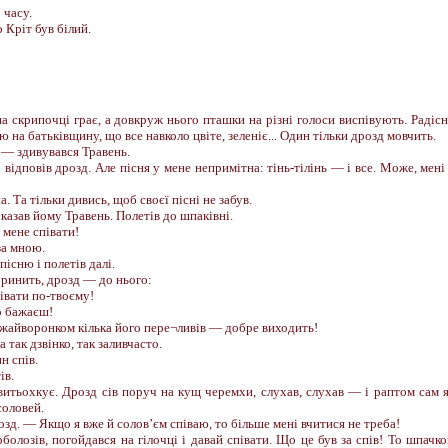
 часу.
о Кріт був білий.
а скрипочці грає, а довкруж нього пташки на різні голоси виспівують. Радіс
ю на батьківщину, що все навколо цвіте, зеленіє... Один тільки дрозд мовчить.
 — здивувався Травень.
 відповів дрозд. Але пісня у мене непримітна: тінь-тілінь — і все. Може, мені
 Та тільки дивись, щоб своєї пісні не забув.
 казав йому Травень. Полетів до шпаківні.
 мене співати!
за мною.
існю і полетів далі.
бринить, дрозд — до нього:
івати по-твоєму!
о бажаєш!
 жайворонком кілька його пере¬ливів — добре виходить!
 так дзвінко, так заливчасто.
н спів.
ів.
 витьохкує. Дрозд сів поруч на кущ черемхи, слухав, слухав — і раптом сам 
соловей.
зд. — Якщо я вже й солов’єм співаю, то більше мені вчитися не треба!
рболозів, погойдався на гілочці і давай співати. Що це був за спів! То шпачк