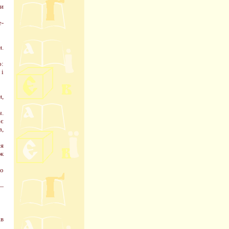
ти
е-
и.
ю:
 і
и,
ч.
іє
а,
ся
еж
До
 —
ав