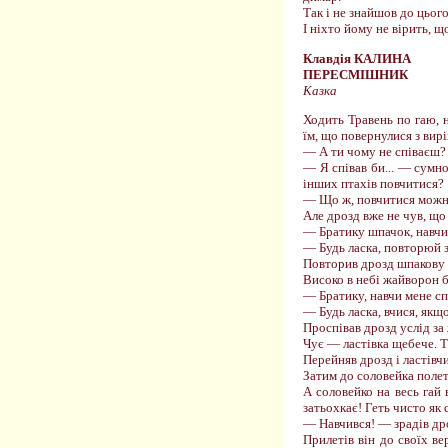
Так і не знайшов до цього
І ніхто йому не вірить, щ
Клавдія КАЛИНА
ПЕРЕСМІШНИК
Казка
Ходить Травень по гаю, н
їм, що повернулися з вирі
— А ти чому не співаєш?
— Я співав би... — сумно
інших птахів повчитися?
— Що ж, повчитися можна.
Але дрозд вже не чув, що
— Братику шпачок, навчи
— Будь ласка, повторюй 
Повторив дрозд шпакову п
Високо в небі жайворон 
— Братику, навчи мене сп
— Будь ласка, вчися, якщ
Проспівав дрозд услід за
Чує — ластівка щебече. Та
Перейняв дрозд і ластівчи
Затим до соловейка полет
А соловейко на весь гай
затьохкає! Геть чисто як 
— Навчився! — зрадів дро
Прилетів він до своїх ве