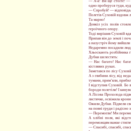
— А-а! Ви ще стоїте! — 
одно проберуся туди, куд
— Спробуй! — відповіда
Полетів Суховій вздовж лі
Та марно!
Довкіл усіх полів стоял
героїчного опору.
Тоді вирішив Суховій вд
Припав він до землі і п
а назустріч йому вийшли 
Недаремно посадили люди
Хльоскають розбійника гі
Дубки шелестять:
— Нас багато! Нас бага
кістлявих руках.
Заметався по лісу Сухові
А з глибини лісу, від не
тумани, прим’яли, прибил
І відступив Суховій. Бо в
бороди полетіли! І кинув
А Лісова Прохолода підве
листячко, освіжила крони
Ожили Дубки. Підвели сво
на повні груди і радісно 
— Перемогли! Ми перемо
А хлібні поля, які відс
переможцям важке стигле 
— Спасибі, спасибі, спас