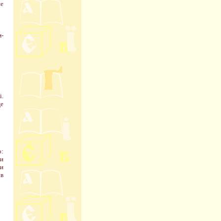
не
м-
і.
ще
о:
ри
ки
 в