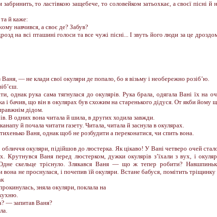
забринить, то ластівкою защебече, то соловейком затьохкає, а своєї пісні й 
та й каже:
ому навчився, а своє де? Забув?
дрозд на всі пташині голоси та все чужі пісні... І звуть його люди за це дроздо
 Ваня, — не клади свої окуляри де попало, бо я візьму і необережно розіб’ю.
зіб’єш.
ти, однак рука сама тягнулася до окулярів. Рука брала, одягала Вані їх на оч
а і бачив, що він в окулярах був схожим на старенького дідуся. От якби йому 
правжнім дідом.
ів. В одних вона читала й шила, в других ходила завжди.
канапу й почала читати газету. Читала, читала й заснула в окулярах.
тихенько Ваня, однак щоб не розбудити а переконатися, чи спить вона.
її обличчя окуляри, підійшов до люстерка. Як цікаво! У Вані четверо очей стал
их. Крутнувся Ваня перед люстерком, дужки окулярів з’їхали з вух, і окуля
. Одне скельце тріснуло. Злякався Ваня — що ж тепер робити? Навшпинь
и вона не проснулася, і почепив їй окуляри. Встане бабуся, помітить тріщинку
ак
прокинулась, зняла окуляри, поклала на
кухню.
а? — запитав Ваня?
ла.