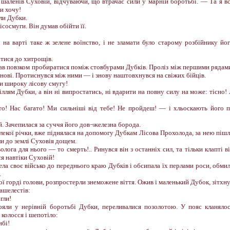
шаленів Суховій, відчуваючи, що втрачає сили у марній боротьбі. — Та я в
и хочу!
ли Дубки.
сосмуги. Він думав обійти її.
о на варті таке ж зелене воїнство, і не зламати було старому розбійнику йо
атися до хитрощів.
очав повзком пробиратися поміж стовбурами Дубків. Проліз між першими рядам
нові. Протиснувся між ними — і знову наштовхнувся на свіжих бійців.
 широку лісову смугу!
ллям Дубки, а він ні випростатись, ні вдарити на повну силу на може: тісно!
то! Нас багато! Ми сильніші від тебе! Не пройдеш! — і хльоскають його 
й. Зачепилася за суччя його дов¬железна борода.
далекої річки, вже піднялася на допомогу Дубкам Лісова Прохолода, за нею піш
и до землі Суховія дощем.
олога для нього — то смерть!.. Ринувся він з останніх сил, та тільки клапті в
ся навтіки Суховій!
ла своє військо до переднього краю Дубків і обсипала їх перлами роси, обми
.
ї горді голови, розпростерли знеможене віття. Ожив і маленький Дубок, зітхн
зашелестів:
гли!
тояли у нерівній боротьбі Дубки, переливалися позолотою. У пояс кланяло
колосся і шепотіло:
ибі!