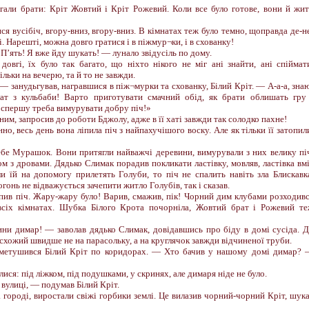
гали брати: Кріт Жовтий і Кріт Рожевий. Коли все було готове, вони й жи
ся вусібіч, вгору-вниз, вгору-вниз. В кімнатах теж було темно, щоправда де-н
. Нарешті, можна довго гратися і в піжмур¬ки, і в схованку!
 П’ять! Я вже йду шукать! — лунало звідусіль по дому.
довгі, їх було так багато, що ніхто нікого не міг ані знайти, ані спіймат
льки на вечерю, та й то не завжди.
 занудьгував, награвшися в піж¬мурки та схованку, Білий Кріт. — А-а-а, зна
ат з кульбаби! Варто приготувати смачний обід, як брати облишать гру
а спершу треба вимурувати добру піч!»
ним, запросив до роботи Бджолу, адже в її хаті завжди так солодко пахне!
о, весь день вона ліпила піч з найпахучішого воску. Але як тільки її затопил
ебе Мурашок. Вони притягли найважчі деревини, вимурували з них велику пі
зом з дровами. Дядько Слимак порадив покликати ластівку, мовляв, ластівка вм
оли їй на допомогу прилетять Голуби, то піч не спалить навіть зла Блискавк
гонь не відважується зачепити житло Голубів, так і сказав.
пив піч. Жару-жару було! Варив, смажив, пік! Чорний дим клубами розходив
всіх кімнатах. Шубка Білого Крота почорніла, Жовтий брат і Рожевий т
ни димар! — заволав дядько Слимак, довідавшись про біду в домі сусіда. 
 схожий швидше не на парасольку, а на круглячок завжди відчиненої труби.
метушився Білий Кріт по коридорах. — Хто бачив у нашому домі димар?
ся: під ліжком, під подушками, у скринях, але димаря ніде не було.
вулиці, — подумав Білий Кріт.
 на городі, виростали свіжі горбики землі. Це вилазив чорний-чорний Кріт, шук