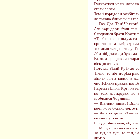
Будуватися йому допома
стали разом.
Темні коридори розбігали
де тьмаво блимали ліхтарі
— Раз! Два! Три! Чотири!
Але коридори були такі 
Сходилися брати Кроти ті
«Треба щось придумати, —
просто всім набрид сал
заквапляться до столу. Т
Аби обід завжди був смач
Бджола працювала старанн
віск розтанув.
Погукав Білий Кріт до с
Тільки та піч згоріла ра
ліпити піч з глини, а к
чистісінька правда, що Во
Нарешті Білий Кріт нато
по всіх коридорах, по 
зробилися Чорними.
— Відчини димар! Відчи
речі, його будиночок був
— Де той димар?! — за
питався у братів.
Всюди обшукали, обдивили
— Мабуть, димар десь на 
То тут, на лузі, то там,
димар.