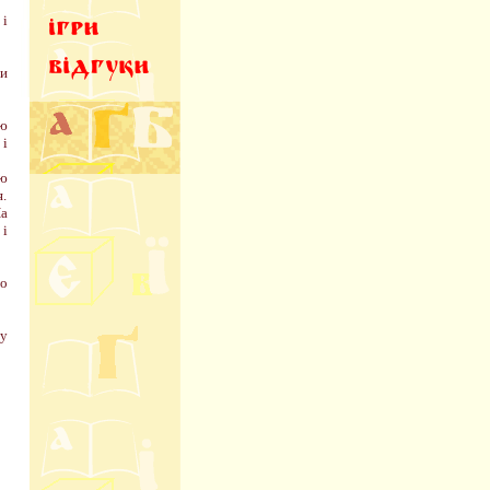
 і
чи
ою
 і
ою
я.
На
 і
мо
 у