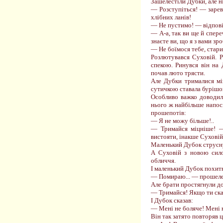
Зашелестіли Дубки, але н
— Розступіться! — зареві
хлібних ланів!
— Не пустимо! — відповіл
— А-а, так ви ще й спере
знаєте ви, що я з вами з
— Не боїмося тебе, стари
Розлютувався Суховій. 
спекою. Ринувся він на 
почав люто трясти.
Але Дубки трималися мі
сутичкою ставала бурішою
Особливо важко доводил
нього ж найбільше напос
прошепотів:
— Я не можу більше!..
— Тримайся міцніше! —
вистояти, інакше Суховій 
Маленький Дубок струсну
А Суховій з новою сило
обличчя.
І маленький Дубок похит
— Помираю... — прошелес
Але брати простягнули до
— Тримайся! Якщо ти ск
І Дубок сказав:
— Мені не боляче! Мені 
Він так затято повторяв ц