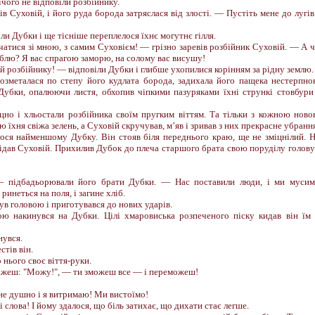
ічого не відповіли розбійнику.
в Суховій, і його руда борода затряслася від злості. — Пустіть мене до лугів
и Дубки і ще тісніше переплелося їхнє могутнє гілля.
чатися зі мною, з самим Суховієм! — грізно заревів розбійник Суховій. — А 
роблю? Я вас спрагою заморю, на солому вас висушу!
й розбійнику! — відповіли Дубки і глибше ухопилися корінням за рідну землю.
Розметалася по степу його кудлата борода, задихала його пащека нестерпн
Дубки, опалюючи листя, обхопив чіпкими пазуряками їхні стрункі стовбури
цно і хльостали розбійника своїм пругким віттям. Та тільки з кожною нов
 їхня свіжа зелень, а Суховій скручував, м’яв і зривав з них прекрасне убранн
ося найменшому Дубку. Він стояв біля переднього краю, ще не зміцнілий. 
ідав Суховій. Прихилив Дубок до плеча старшого брата свою поруділу голову
 підбадьорювали його брати Дубки. — Нас поставили люди, і ми муси
ринеться на поля, і загине хліб.
в головою і приготувався до нових ударів.
ю накинувся на Дубки. Цілі хмаровиська розпеченого піску кидав він їм
нувся.
тів він.
 нього своє віття-руки.
ажеш: "Можу!", — ти зможеш все — і переможеш!
не душно і я витримаю! Ми вистоїмо!
і слова! І йому здалося, що біль затихає, що дихати стає легше.