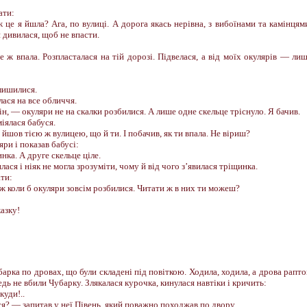
ати:
ж це я йшла? Ага, по вулиці. А дорога якась нерівна, з вибоїнами та камінцям
и дивилася, щоб не впасти.
е ж впала. Розпласталася на тій дорозі. Підвелася, а від моїх окулярів — ли
лишилися.
ася на все обличчя.
, — окуляри не на скалки розбилися. А лише одне скельце тріснуло. Я бачив.
іялася бабуся.
і йшов тією ж вулицею, що й ти. І побачив, як ти впала. Не віриш?
ри і показав бабусі:
ка. А друге скельце ціле.
лася і ніяк не могла зрозуміти, чому й від чого з’явилася тріщинка.
ати:
ж коли б окуляри зовсім розбилися. Читати ж в них ти можеш?
азку!
арка по дровах, що були складені під повіткою. Ходила, ходила, а дрова рапт
едь не вбили Чубарку. Злякалася курочка, кинулася навтіки і кричить:
куди!..
? — запитав у неї Півень, який поважно походжав по двору.