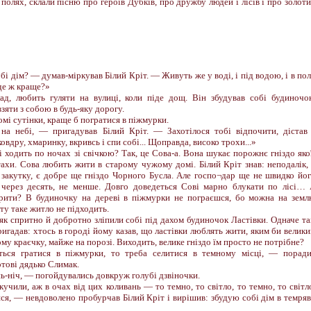
полях, склали пісню про героїв Дубків, про дружбу людей і лісів і про золот
бі дім? — думав-міркував Білий Кріт. — Живуть же у воді, і під водою, і в пол
 де ж краще?»
ад, любить гуляти на вулиці, коли піде дощ. Він збудував собі будиночо
зяти з собою в будь-яку дорогу.
домі сутінки, краще б погратися в піжмурки.
 на небі, — пригадував Білий Кріт. — Захотілося тобі відпочити, дістав
овдру, хмаринку, вкривсь і спи собі... Щоправда, високо трохи...»
і ходить по ночах зі свічкою? Так, це Сова-а. Вона шукає порожнє гніздо яко
птахи. Сова любить жити в старому чужому домі. Білий Кріт знав: неподалік,
закутку, є добре ще гніздо Чорного Бусла. Але госпо¬дар ще не швидко йо
 через десять, не менше. Довго доведеться Сові марно блукати по лісі…
здрити? В будиночку на дереві в піжмурки не пограєшся, бо можна на зем
оту таке житло не підходить.
 як спритно й добротно зліпили собі під дахом будиночок Ластівки. Одначе т
ригадав: хтось в городі йому казав, що ластівки люблять жити, яким би велик
ому краєчку, майже на порозі. Виходить, велике гніздо їм просто не потрібне?
ься гратися в піжмурки, то треба селитися в темному місці, — порад
тові дядько Слимак.
нь-ніч, — погойдувались довкруж голубі дзвіночки.
учили, аж в очах від цих коливань — то темно, то світло, то темно, то світл
ся, — невдоволено пробурчав Білий Кріт і вирішив: збудую собі дім в темряв