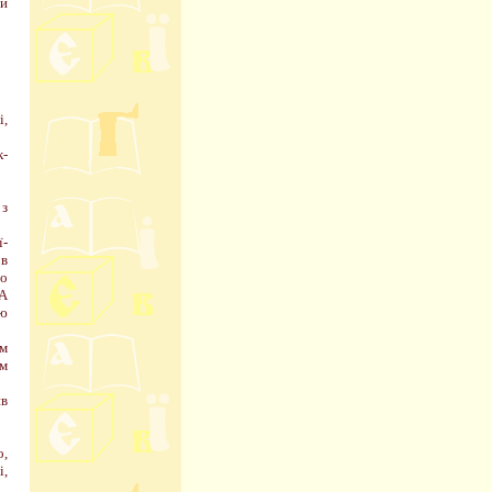
ий
і,
к-
 з
ї-
 в
го
 А
лю
ам
им
ив
о,
і,