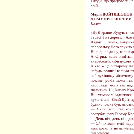
І люди, що працювали на 
хліб.
Марія ВОЙТЯШОНОК
ЧОМУ КРІТ ЧОРНИЙ
Казка
«Де б краще збудувати со
і в лісі, і на дереві… Але
Дядько Слимак, наприкл
парасольку, його зручно в
Ні, під час дощу, коли в 
А Стриж живе навіть...
антресолей, ніби пухову к
А хто ж це в старому ліс
небудь великої-великої 
найглухішому лісо¬вому 
покине, років може так
насправді, чого так за
звалитись. Ні, Білому Кр
Він мимоволі задивився,
дуже тісно. Білий Кріт п
будиночок не був, на сам
— Якщо тобі так хочет
розгубленому Білому Кро
— День-ніч, день-ніч, де
— Ой, як вони мені надок
ніяк досхочу не нагуляєш
під землею.