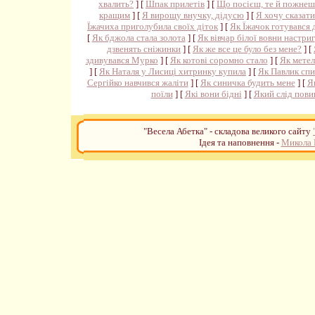
хвалить?
] [
Шпак прилетів
] [
Що посієш, те й пожнеш
кращим
] [
Я вирощу внучку, дідусю
] [
Я хочу сказати
Їжачиха приголубила своїх діток
] [
Як Їжачок готувався 
[
Як бджола стала золота
] [
Як вівчар білої вовни настриг
дзвенять сніжинки
] [
Як же все це було без мене?
] [
здивувався Мурко
] [
Як котові соромно стало
] [
Як метел
] [
Як Наталя у Лисиці хитринку купила
] [
Як Павлик спи
Сергійко навчився жаліти
] [
Як синичка будить мене
] [
Я
поїли
] [
Які вони бідні
] [
Який слід пови
"Весела Абетка" - складова великого сайту
Ідея та наповнення -
Микола