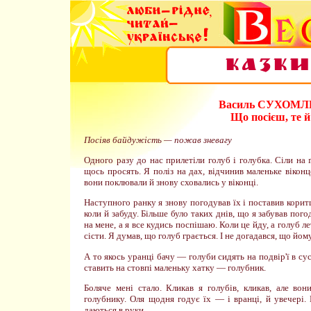
Василь СУХОМ
Що посієш, те 
Посіяв байдужість — пожав зневагу
Одного разу до нас прилетіли голуб і голубка. Сіли на 
щось просять. Я поліз на дах, відчинив маленьке віконце
вони поклювали й знову сховались у віконці.
Наступного ранку я знову погодував їх і поставив корит
коли й забуду. Більше було таких днів, що я забував пого
на мене, а я все кудись поспішаю. Коли це йду, а голуб л
сісти. Я думав, що голуб грається. І не догадався, що йом
А то якось уранці бачу — голуби сидять на подвір'ї в сус
ставить на стовпі маленьку хатку — голубник.
Боляче мені стало. Кликав я голубів, кликав, але во
голубнику. Оля щодня годує їх — і вранці, й увечері.
даються в руки.