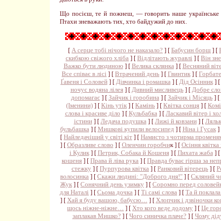
Що посієш, те й пожнеш, — говорить наше українське п
Птахи зневажають тих, хто байдужий до них.
[
А серце тобі нічого не наказало?
] [
Бабусин борщ
] [
скибкою свіжого хліба
] [
Відлітають журавлі
] [
Він зн
Важко бути людиною
] [
Велика склянка
] [
Весняний віт
Все співає в лісі
] [
Втрачений день
] [
Гвинтик
] [
Горбате
Ґавеня і Соловей
] [
Дівчинка і ромашка
] [
Дід Осінник
] 
ночує водяна лілея
] [
Дивний мисливець
] [
Добре сло
допомагає
] [
Зайчик і горобина
] [
Зайчик і Місяць
] [
(Іменини)
] [
Кінь утік
] [
Камінь
] [
Квітка сонця
] [
Комі
слова і красиве діло
] [
Кульбабка
] [
Ласкавий вітер і х
істини
] [
Ледача подушка
] [
Лижі й ковзани
] [
Ляльк
бульбашка
] [
Мишкові купили велосипед
] [
Ніна і Гусак
]
[
Найледачіший у світі кіт
] [
Намисто з чотирма променя
] [
Образливе слово
] [
Оленчин горобчи
к ] [
Осіння квітка 
і Кулик
] [
Петрик, Собака й Кошеня
] [
Пихата жаба
] 
кошеня
] [
Права й ліва рука
] [
Правда буває гірша за неп
стежку
] [
Пурпурова квітка
] [
Ранковий вітерець
] [
Р
волосинка
] [
Скажи людині: "Доброго дня!"
] [
Скляний ч
Жук
] [
Сонячний день узимку
] [
Соромно перед соловей
для Наталі
] [
Сьома дочка
] [
Ті самі слова
] [
Та й поклала
] [
Хай я буду вашою, бабусю…
] [
Хлопчик і дзвіночки ко
щось ніжне-ніжне…
] [
Хто кого веде додому
] [
Це гор
заплакав Мишко?
] [
Чого синичка плаче?
] [
Чому дід