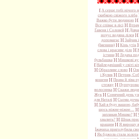
[
А серце тобі нічого 
скибкою свіжого хліба
Важко бути людиною
] 
Все співає в лісі
] [
Втрач
Ґавеня і Соловей
] [
Дівчи
ночує водяна лілея
] 
допомагає
] [
Зайчик 
(Іменини)
] [
Кінь утік
]
слова і красиве діло
] [
істини
] [
Ледача по
бульбашка
] [
Мишкові ку
[
Найледачіший у світі кі
] [
Образливе слово
] [
Ол
і Кулик
] [
Петрик, Со
кошеня
] [
Права й ліва р
стежку
] [
Пурпурова 
волосинка
] [
Скажи людин
Жук
] [
Сонячний день у
для Наталі
] [
Сьома дочк
] [
Хай я буду вашою, ба
щось ніжне-ніжне…
] 
заплакав Мишко?
] [
хвалить?
] [
Шпак прил
кращим
] [
Я вирощу в
Їжачиха приголубила сво
[
Як бджола стала золота