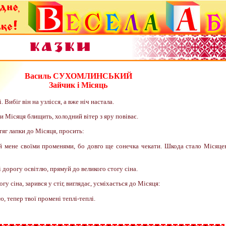
Василь СУХОМЛИНСЬКИЙ
Зайчик і Місяць
 Вибіг він на узлісся, а вже ніч настала.
и Місяця блищить, холодний вітер з яру повіває.
тяг лапки до Місяця, просить:
 мене своїми променями, бо довго ще сонечка чекати. Шкода стало Місяце
і дорогу освітлю, прямуй до великого стогу сіна.
у сіна, зарився у стіг, виглядає, усміхається до Місяця:
 тепер твої промені теплі-теплі.