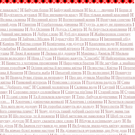
не наказало?
] [
Бабусин борщ
] [
Байдужий пеньок
] [
Бо я — людина
] [
Борщ зі
] [
Відлітають журавлі
] [
Він зненавидів красу
] [
Він тільки живий красивий
] [
[
Велика склянка
] [
Весняний вітер
] [
Вогнегривий коник
] [
Врятував сонечко
] [
ений день
] [
Гвинтик
] [
Горбатенька дівчинка
] [
Гудуть, а меду не приносять
] 
нка і ромашка
] [
Дід Осінник
] [
Дідусь і Смерть
] [
Де беруться краплинки
] [
Д
[
Дивний мисливець
] [
Добре слово
] [
Дуб під вікном
] [
Жайворонок сонечку
і горобина
] [
Зайчик і Місяць
] [
Здрастуйте
] [
Золотокоса
] [
Іменинний обід
 [
Камінь
] [
Квітка сонця
] [
Комірчина для дідуся
] [
Краплина води
] [
Красиві
Кульбабка
] [
Ласкавий вітер і холодний вітрюга
] [
Легенда про золоте зернятко
душка
] [
Лижі й ковзани
] [
Лялька під дощем
] [
Маківка і Джміль
] [
Мильна
пили велосипед
] [
Ніна і Гусак
] [
Навіщо кажуть "Спасибі"
] [
Найгарніша мама
т
] [
Намисто з чотирма променями
] [
Народився братик
] [
Не загубив, а знайш
енчин горобчи
к ] [
Осіння квітка й весняна квітка
] [
Пелюстка і Квітка
] [
Перепе
бака й Кошеня
] [
Пихата жаба
] [
Пихатий півень
] [
По волосинці
] [
Покинуте
ука
] [
Правда буває гірша за неправду
] [
Про що думала Марійка
] [
Протоптал
квітка
] [
Ранковий вітерець
] [
Ремісник і різець
] [
Розділена радість
] [
Сива
і: "Доброго дня!"
] [
Скляний чоловічок
] [
Склянка води
] [
Скупий
] [
Соловей 
зимку
] [
Соромно перед соловейком
] [
Співуча пір'їнка
] [
Старий пень
] [
Суниц
а
] [
Ті самі слова
] [
Та й поклала кладочку
] [
Тихо, бабуся відпочиває
] [
Усміш
бусю…
] [
Хлопчик і дзвіночки конвалії
] [
Хлопчик і сніжинка
] [
Хочеться сказа
[
Хто кого веде додому
] [
Це горобці плачуть від холоду
] [
Через потік
] [
Чого
Чого синичка плаче?
] [
Чому дідусь такий добрий сьогодні
] [
Чому мама так
етів
] [
Що посієш, те й пожнеш
] [
Щоб метелик не наколовся
] [
Щоб ти став
нучку, дідусю
] [
Я хочу сказати своє слово
] [
Яблуко в осінньому саду
] [
Як
їх діток
] [
Як Їжачок готувався до зими
] [
Як бджола знаходить квітку конвалії
] [
Як вівчар білої вовни настриг
] [
Як дізнаються муравлики, що буде дощ
] [
Я