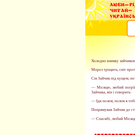
Холодно взимку зайчикові.
Мороз тріщить, сніг прот
Сів Зайчик під кущем, по
— Місяцю, любий погрій
Зайчика, він і говорить:
— Іди полем, полем я тоб
Попрямував Зайчик до стог
— Спасибі, любий Місяцю,