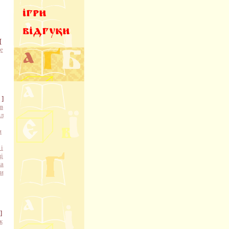
[
е
]
ов
л
и
і
і
ка
ти
]
к