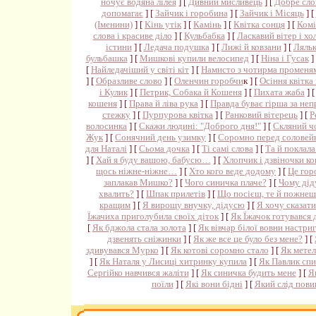
ночує водяна лілея
] [
Дивний мисливець
] [
Добре сло
допомагає
] [
Зайчик і горобина
] [
Зайчик і Місяць
] [
(Іменини)
] [
Кінь утік
] [
Камінь
] [
Квітка сонця
] [
Комі
слова і красиве діло
] [
Кульбабка
] [
Ласкавий вітер і х
істини
] [
Ледача подушка
] [
Лижі й ковзани
] [
Ляльк
бульбашка
] [
Мишкові купили велосипед
] [
Ніна і Гусак
]
[
Найледачіший у світі кіт
] [
Намисто з чотирма променя
] [
Образливе слово
] [
Оленчин горобчи
к ] [
Осіння квітка 
і Кулик
] [
Петрик, Собака й Кошеня
] [
Пихата жаба
] 
кошеня
] [
Права й ліва рука
] [
Правда буває гірша за неп
стежку
] [
Пурпурова квітка
] [
Ранковий вітерець
] [
Р
волосинка
] [
Скажи людині: "Доброго дня!"
] [
Скляний ч
Жук
] [
Сонячний день узимку
] [
Соромно перед соловей
для Наталі
] [
Сьома дочка
] [
Ті самі слова
] [
Та й поклала
] [
Хай я буду вашою, бабусю…
] [
Хлопчик і дзвіночки ко
щось ніжне-ніжне…
] [
Хто кого веде додому
] [
Це гор
заплакав Мишко?
] [
Чого синичка плаче?
] [
Чому дід
хвалить?
] [
Шпак прилетів
] [
Що посієш, те й пожнеш
кращим
] [
Я вирощу внучку, дідусю
] [
Я хочу сказати
Їжачиха приголубила своїх діток
] [
Як Їжачок готувався 
[
Як бджола стала золота
] [
Як вівчар білої вовни настриг
дзвенять сніжинки
] [
Як же все це було без мене?
] [
здивувався Мурко
] [
Як котові соромно стало
] [
Як метел
] [
Як Наталя у Лисиці хитринку купила
] [
Як Павлик спи
Сергійко навчився жаліти
] [
Як синичка будить мене
] [
Я
поїли
] [
Які вони бідні
] [
Який слід пови