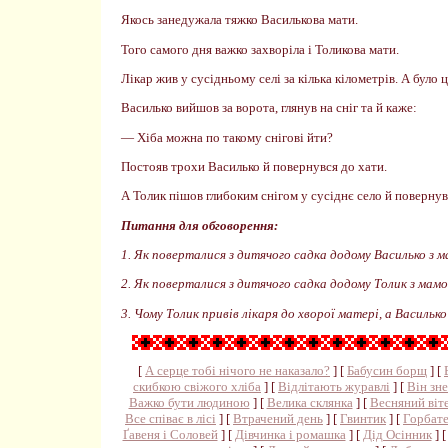
Якось занедужала тяжко Василькова мати.
Того самого дня важко захворіла і Толикова мати.
Лікар жив у сусідньому селі за кілька кілометрів. А було 
Василько вийшов за ворота, глянув на сніг та й каже:
— Хіба можна по такому снігові йти?
Постояв трохи Василько й повернувся до хати.
А Толик пішов глибоким снігом у сусіднє село й повернувс
Питання для обговорення:
1. Як поверталися з дитячого садка додому Василько з 
2. Як поверталися з дитячого садка додому Толик з мам
3. Чому Толик привів лікаря до хворої матері, а Василько
[
А серце тобі нічого не наказало?
] [
Бабусин борщ
] [
скибкою свіжого хліба
] [
Відлітають журавлі
] [
Він зн
Важко бути людиною
] [
Велика склянка
] [
Весняний віт
Все співає в лісі
] [
Втрачений день
] [
Гвинтик
] [
Горбате
Ґавеня і Соловей
] [
Дівчинка і ромашка
] [
Дід Осінник
] 