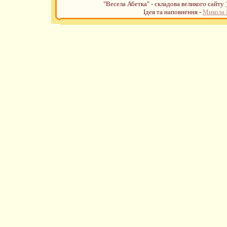
"Весела Абетка" - складова великого сайту
Ідея та наповнення -
Микола