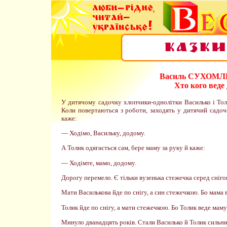
Василь СУХОМ
Хто кого веде
У дитячому садочку хлопчики-однолітки Василько і Толи
Коли повертаються з роботи, заходять у дитячий садоч
каже:
— Ходімо, Васильку, додому.
А Толик одягається сам, бере маму за руку й каже:
— Ходімте, мамо, додому.
Дорогу перемело. Є тільки вузенька стежечка серед сніго
Мати Василькова йде по снігу, а син стежечкою. Бо мама 
Толик йде по снігу, а мати стежечкою. Бо Толик веде мам
Минуло дванадцять років. Стали Василько й Толик сильн